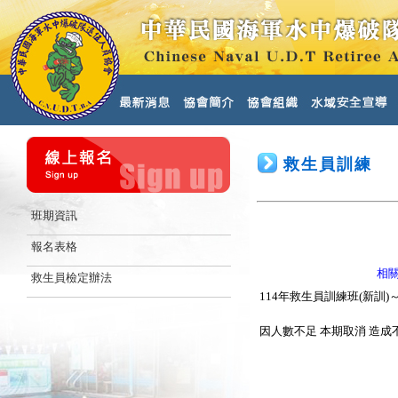
救生員訓練
班期資訊
報名表格
相
救生員檢定辦法
114年救生員訓練班(新訓)
因人數不足 本期取消 造成