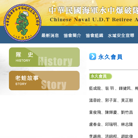
永久會員
永久會員
藍成龍、翁 羽 、鍾健民、
溫蓉銓、郭子富、黃正順
童俊飛、陳輝慶、劉竹昌
盧春金、邱瑞明、林志隆
李越南、洪錦程、趙欽偉