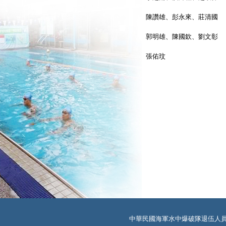
陳讚雄、彭永來、莊清國
郭明雄、陳國欽、劉文彰
張佑玟
中華民國海軍水中爆破隊退伍人員協會 TEL: