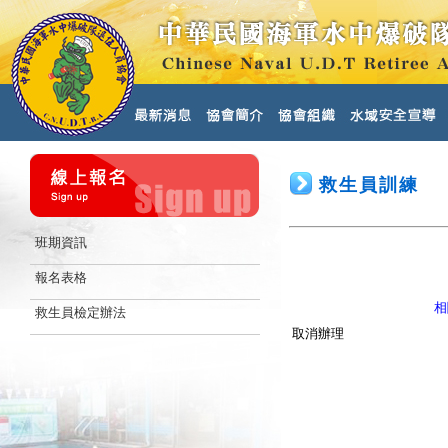
救生員訓練
班期資訊
報名表格
相
救生員檢定辦法
取消辦理