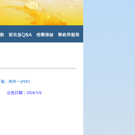
下載：
附件一(PDF)
公告日期：2026/5/6